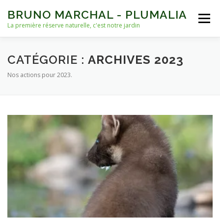
Aller
BRUNO MARCHAL - PLUMALIA
au
Menu
contenu
La première réserve naturelle, c'est notre jardin
ACCUEIL
VIES D’OISEAUX
AUTRES VIES
CATÉGORIE :
ARCHIVES 2023
Nos actions pour 2023.
NICHOIRS
NOURRISSAGE ET EAU
ARCHIVES