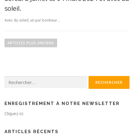
soleil.
Avec du soleil, un pur bonheur…
N
a
ARTICLES PLUS ANCIENS
v
i
g
a
Rechercher :
t
i
o
n
ENREGISTREMENT À NOTRE NEWSLETTER
d
Cliquez ici
e
s
ARTICLES RÉCENTS