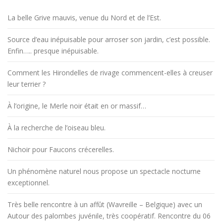
a
r
La belle Grive mauvis, venue du Nord et de l’Est.
t
Source d’eau inépuisable pour arroser son jardin, c’est possible.
i
Enfin….. presque inépuisable.
c
l
Comment les Hirondelles de rivage commencent-elles à creuser
e
leur terrier ?
s
À l’origine, le Merle noir était en or massif…
À la recherche de l’oiseau bleu.
Nichoir pour Faucons crécerelles.
Un phénomène naturel nous propose un spectacle nocturne
exceptionnel.
Très belle rencontre à un affût (Wavreille – Belgique) avec un
Autour des palombes juvénile, très coopératif. Rencontre du 06