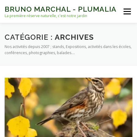
Aller
BRUNO MARCHAL - PLUMALIA
au
Menu
contenu
La première réserve naturelle, c'est notre jardin
ACCUEIL
VIES D’OISEAUX
AUTRES VIES
CATÉGORIE :
ARCHIVES
Nos activités depuis 2007 ; stands, Expositions, activités dans les écoles,
conférences, photographies, balades….
NICHOIRS
NOURRISSAGE ET EAU
ARCHIVES