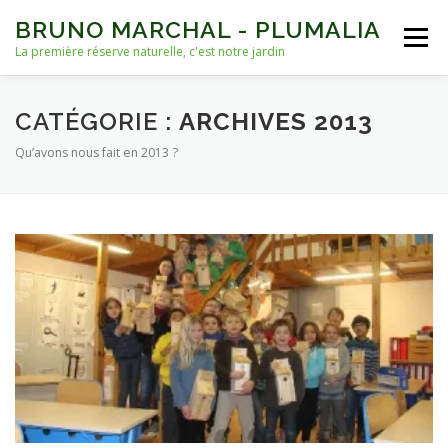
Aller
BRUNO MARCHAL - PLUMALIA
au
Menu
contenu
La première réserve naturelle, c'est notre jardin
ACCUEIL
VIES D’OISEAUX
AUTRES VIES
CATÉGORIE :
ARCHIVES 2013
Qu’avons nous fait en 2013 ?
NICHOIRS
NOURRISSAGE ET EAU
ARCHIVES