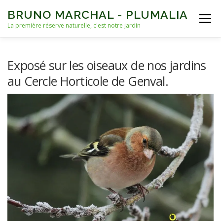
Aller
BRUNO MARCHAL - PLUMALIA
au
Menu
contenu
La première réserve naturelle, c'est notre jardin
ACCUEIL
VIES D’OISEAUX
AUTRES VIES
Exposé sur les oiseaux de nos jardins
au Cercle Horticole de Genval.
NICHOIRS
NOURRISSAGE ET EAU
ARCHIVES