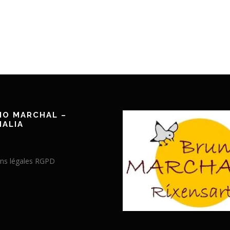
NO MARCHAL –
ALIA
ns légales RGPD