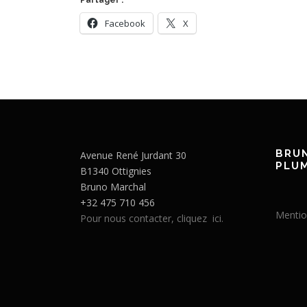
Partager :
Facebook
X
BRU
Avenue René Jurdant 30
PLUM
B1340 Ottignies
Bruno Marchal
+32 475 710 456
Mentio
Pour nous contacter, cliquez ici.