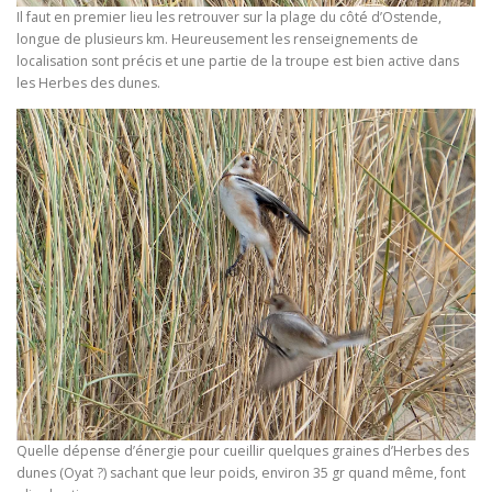
Il faut en premier lieu les retrouver sur la plage du côté d’Ostende,
longue de plusieurs km. Heureusement les renseignements de
localisation sont précis et une partie de la troupe est bien active dans
les Herbes des dunes.
Quelle dépense d’énergie pour cueillir quelques graines d’Herbes des
dunes (Oyat ?) sachant que leur poids, environ 35 gr quand même, font