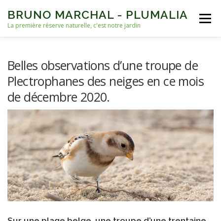
Aller
BRUNO MARCHAL - PLUMALIA
au
Menu
contenu
La première réserve naturelle, c'est notre jardin
ACCUEIL
VIES D’OISEAUX
AUTRES VIES
Belles observations d’une troupe de
Plectrophanes des neiges en ce mois
de décembre 2020.
NICHOIRS
NOURRISSAGE ET EAU
ARCHIVES
Sur une plage belge, une troupe d’une trentaine