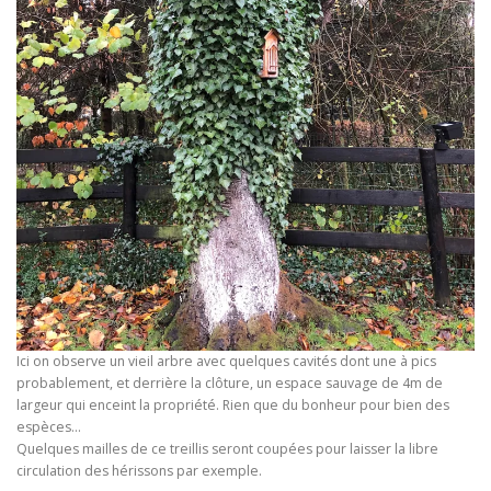
Ici on observe un vieil arbre avec quelques cavités dont une à pics
probablement, et derrière la clôture, un espace sauvage de 4m de
largeur qui enceint la propriété. Rien que du bonheur pour bien des
espèces…
Quelques mailles de ce treillis seront coupées pour laisser la libre
circulation des hérissons par exemple.