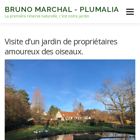
Aller
BRUNO MARCHAL - PLUMALIA
au
Menu
contenu
La première réserve naturelle, c'est notre jardin
ACCUEIL
VIES D’OISEAUX
AUTRES VIES
Visite d’un jardin de propriétaires
amoureux des oiseaux.
NICHOIRS
NOURRISSAGE ET EAU
ARCHIVES