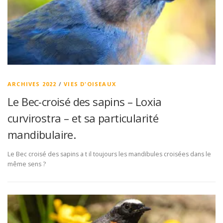
ARCHIVES 2022
/
VIES D'OISEAUX
Le Bec-croisé des sapins – Loxia
curvirostra – et sa particularité
mandibulaire.
Le Bec croisé des sapins a t il toujours les mandibules croisées dans le
même sens ?