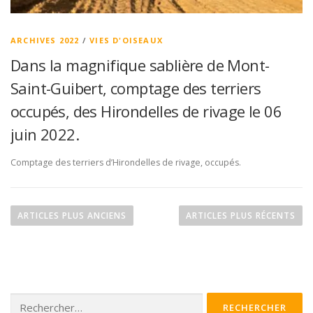
ARCHIVES 2022
/
VIES D'OISEAUX
Dans la magnifique sablière de Mont-
Saint-Guibert, comptage des terriers
occupés, des Hirondelles de rivage le 06
juin 2022.
Comptage des terriers d’Hirondelles de rivage, occupés.
N
a
ARTICLES PLUS ANCIENS
ARTICLES PLUS RÉCENTS
v
i
g
a
Rechercher :
t