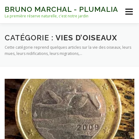
Aller
BRUNO MARCHAL - PLUMALIA
au
Menu
contenu
La première réserve naturelle, c'est notre jardin
ACCUEIL
VIES D’OISEAUX
AUTRES VIES
CATÉGORIE :
VIES D’OISEAUX
Cette catégorie reprend quelques articles sur la vie des oiseaux, leurs
mues, leurs nidifications, leurs migrations,…
NICHOIRS
NOURRISSAGE ET EAU
ARCHIVES