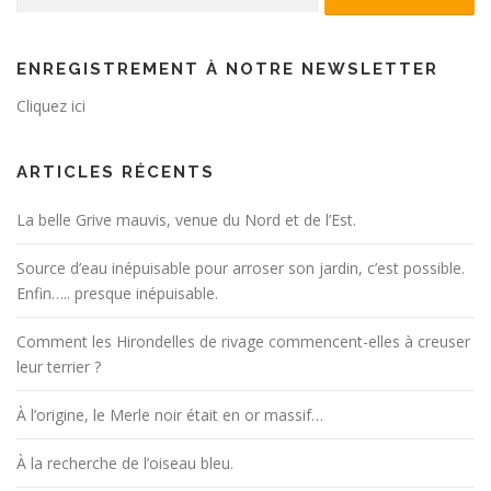
i
o
n
ENREGISTREMENT À NOTRE NEWSLETTER
d
Cliquez ici
e
s
ARTICLES RÉCENTS
a
r
La belle Grive mauvis, venue du Nord et de l’Est.
t
Source d’eau inépuisable pour arroser son jardin, c’est possible.
i
Enfin….. presque inépuisable.
c
l
Comment les Hirondelles de rivage commencent-elles à creuser
e
leur terrier ?
s
À l’origine, le Merle noir était en or massif…
À la recherche de l’oiseau bleu.