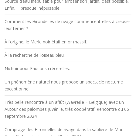
Source d’eau inépuisable pour arroser son jardin, c’est possible.
i
Enfin….. presque inépuisable.
c
l
Comment les Hirondelles de rivage commencent-elles à creuser
e
leur terrier ?
s
À l’origine, le Merle noir était en or massif…
À la recherche de l’oiseau bleu.
Nichoir pour Faucons crécerelles.
Un phénomène naturel nous propose un spectacle nocturne
exceptionnel.
Très belle rencontre à un affût (Wavreille – Belgique) avec un
Autour des palombes juvénile, très coopératif. Rencontre du 06
septembre 2024.
Comptage des Hirondelles de rivage dans la sablière de Mont-