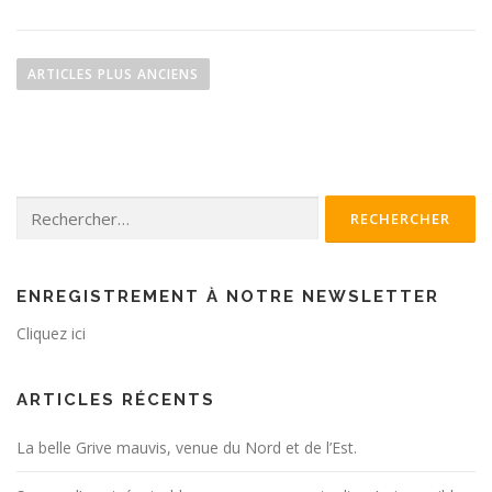
N
a
ARTICLES PLUS ANCIENS
v
i
g
a
Rechercher :
t
i
o
n
ENREGISTREMENT À NOTRE NEWSLETTER
d
Cliquez ici
e
s
ARTICLES RÉCENTS
a
r
La belle Grive mauvis, venue du Nord et de l’Est.
t