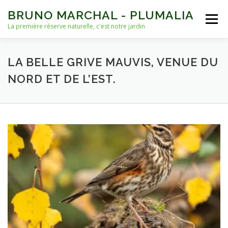
Aller
BRUNO MARCHAL - PLUMALIA
au
Menu
contenu
La première réserve naturelle, c'est notre jardin
ACCUEIL
VIES D’OISEAUX
AUTRES VIES
LA BELLE GRIVE MAUVIS, VENUE DU
NORD ET DE L’EST.
NICHOIRS
NOURRISSAGE ET EAU
ARCHIVES